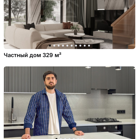
От
м²
До
м²
Показать
Частный дом 329 м²