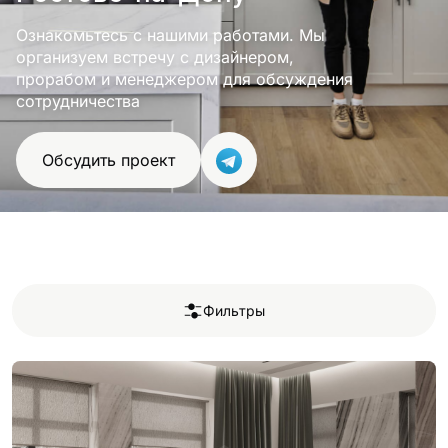
Ознакомьтесь с нашими работами. Мы
организуем встречу с дизайнером,
прорабом и менеджером для обсуждения
сотрудничества
Обсудить проект
×
Фильтры
Фильтры
Стиль
Современный
Классический
Площадь
помещения