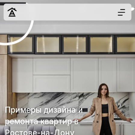
Дизайн
Ремонт
Цены
Наши работы
О нас
Контакты
г. Ростов-на-Д
8 (863) 221-10-
Примеры дизайна и
ремонта квартир в
Обсудить проект
Ростове-на-Дону