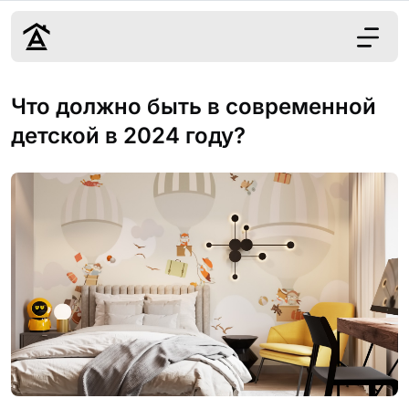
Дизайн
Что должно быть в современной
Ремонт
детской в 2024 году?
Цены
Наши работы
О нас
Контакты
г. Ростов-на-Д
8 (863) 221-10-
Обсудить проект