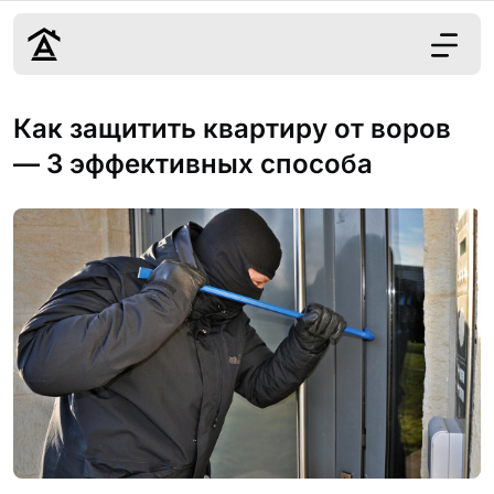
Дизайн
Как защитить квартиру от воров
Ремонт
— 3 эффективных способа
Цены
Наши работы
О нас
Контакты
г. Ростов-на-Д
8 (863) 221-10-
Обсудить проект