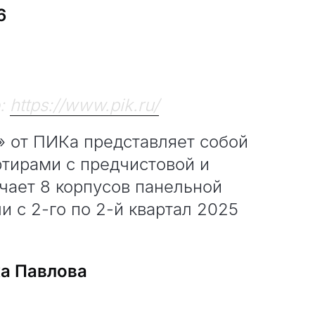
6
о:
https://www.pik.ru/
» от ПИКа представляет собой
ртирами с предчистовой и
чает 8 корпусов панельной
и с 2-го по 2-й квартал 2025
а Павлова