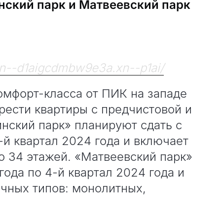
ский парк и Матвеевский парк
/xn--d1aigcdmbw9e3a.xn--p1ai/
омфорт-класса от ПИК на западе
рести квартиры с предчистовой и
нский парк» планируют сдать с
1-й квартал 2024 года и включает
до 34 этажей. «Матвеевский парк»
года по 4-й квартал 2024 года и
ичных типов: монолитных,