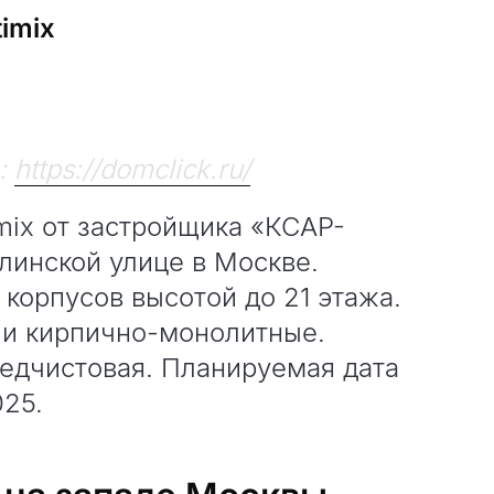
imix
:
https://domclick.ru/
mix от застройщика «КСАР-
линской улице в Москве.
 корпусов высотой до 21 этажа.
 и кирпично-монолитные.
едчистовая. Планируемая дата
025.