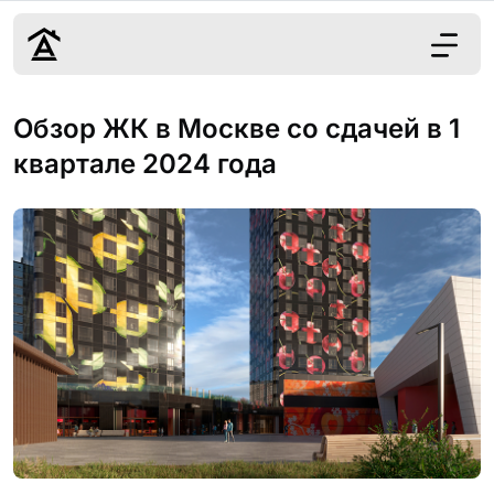
Дизайн
Обзор ЖК в Москве со сдачей в 1
Ремонт
квартале 2024 года
Цены
Наши работы
О нас
Контакты
г. Ростов-на-Д
8 (863) 221-10-
Обсудить проект