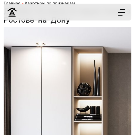
Главная
Квартиры по признакам
Дизайн гостиных в серых тонах в
Ростове-на-Дону
Дизайн
Ремонт
Цены
Наши работы
О нас
Контакты
г. Ростов-на-Д
8 (863) 221-10-
Обсудить проект