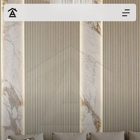
Дизайн
Ремонт
Цены
Наши работы
О нас
Контакты
г. Ростов-на-Д
8 (863) 221-10-
Обсудить проект