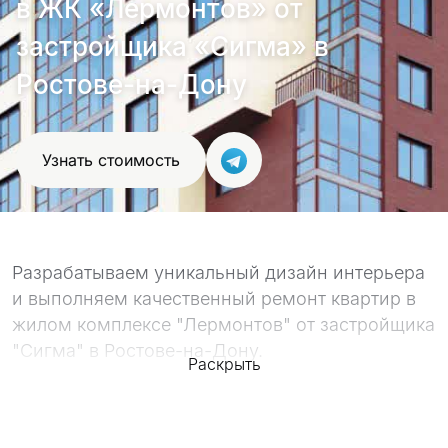
в ЖК «Лермонтов» от
застройщика «Сигма» в
Ростове-на-Дону
Узнать стоимость
Разрабатываем уникальный дизайн интерьера
и выполняем качественный ремонт квартир в
жилом комплексе "Лермонтов" от застройщика
"Сигма" в Ростове-на-Дону.
Раскрыть
Качество работ подтверждают наше
портфолио, с которым вы можете
ознакомиться ниже, а так же сотни отзывов