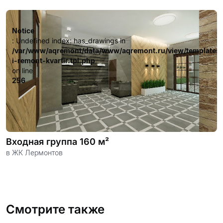
довольных клиентов.
Notice
: Undefined index: has_drawings in
/var/www/aqremont/data/www/aqremont.ru/view/templates
i-remont-kvartir.tpl.php
on line
256
Входная группа 160 м²
в ЖК Лермонтов
Смотрите также