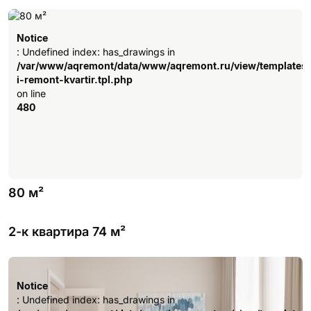
Notice
: Undefined index: has_drawings in
/var/www/aqremont/data/www/aqremont.ru/view/templates
i-remont-kvartir.tpl.php
on line
480
80 м²
2-к квартира 74 м²
Notice
: Undefined index: has_drawings in
/var/www/aqremont/data/www/aqremont.ru/view/templates
Notice
i-remont-kvartir.tpl.php
: Undefined index: has_drawings in
on line