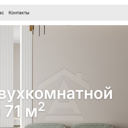
ас
Контакты
вухкомнатной
2
 71 м