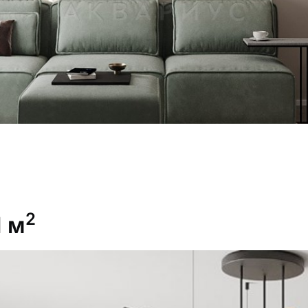
2
1 м