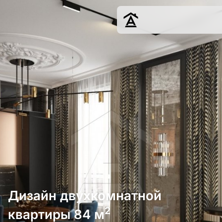
Дизайн
Ремонт
Цены
Наши работы
О нас
Контакты
г. Ростов-на-Д
8 (863) 221-10-
Дизайн двухкомнатной
2
квартиры 84 м
Обсудить проект