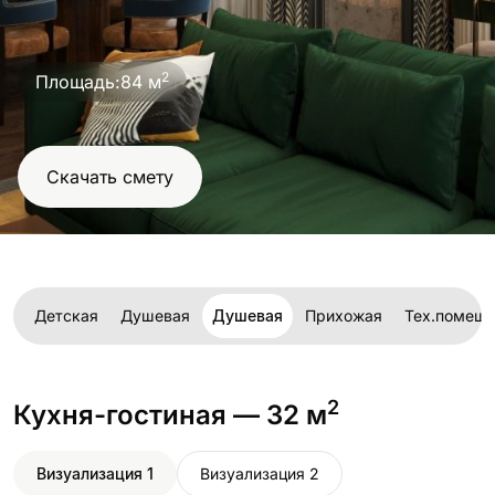
2
Площадь:
84 м
Скачать смету
ня
Детская
Душевая
Душевая
Прихожая
Тех.помещ
2
Кухня-гостиная
— 32 м
Визуализация 1
Визуализация 2