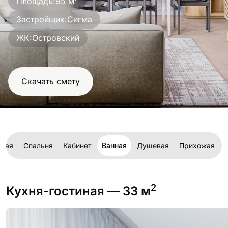
Площадь:
95 м
Застройщик:
Сигма
ЖК:
Островский
Скачать смету
иная
Спальня
Кабинет
Ванная
Душевая
Прихожая
2
Кухня-гостиная
— 33 м