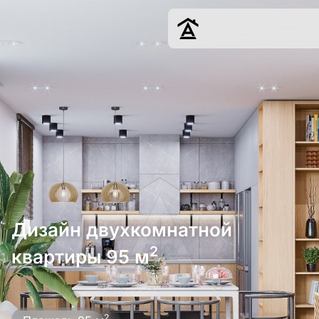
Дизайн
Ремонт
Цены
Наши работы
О нас
Контакты
г. Ростов-на-Д
Дизайн двухкомнатной
8 (863) 221-10-
2
квартиры 95 м
Обсудить проект
2