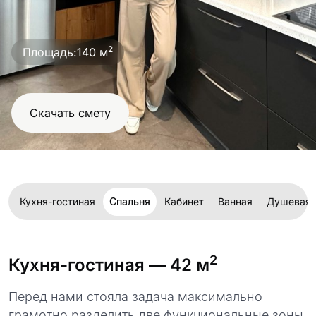
2
Площадь:
140 м
Скачать смету
Кухня-гостиная
Спальня
Кабинет
Ванная
Душевая
2
Кухня-гостиная
— 42 м
Перед нами стояла задача максимально
грамотно разделить две функциональные зоны,