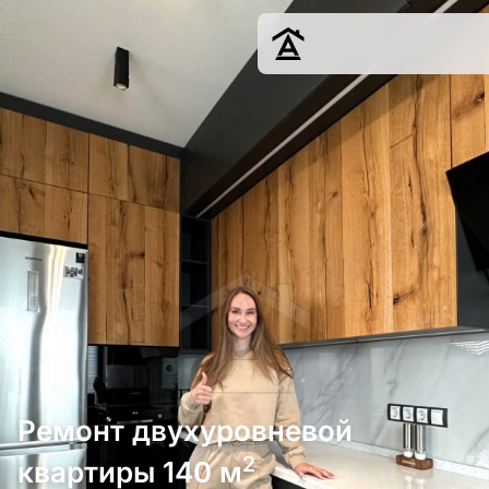
Дизайн
Ремонт
Цены
Наши работы
О нас
Контакты
г. Ростов-на-Д
8 (863) 221-10-
Ремонт двухуровневой
2
квартиры 140 м
Обсудить проект