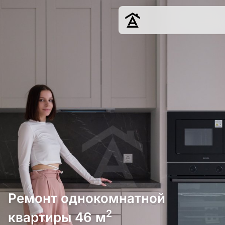
Дизайн
Ремонт
Цены
Наши работы
О нас
Контакты
г. Ростов-на-Д
8 (863) 221-10-
Ремонт однокомнатной
2
квартиры 46 м
Обсудить проект