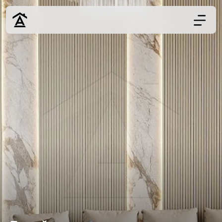
Дизайн
Ремонт
Цены
Наши работы
О нас
Контакты
г. Ростов-на-Д
8 (863) 221-10-
Обсудить проект