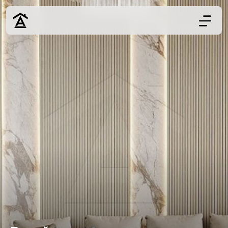
Дизайн
Ремонт
Цены
Наши работы
О нас
Контакты
г. Ростов-на-Д
8 (863) 221-10-
Обсудить проект